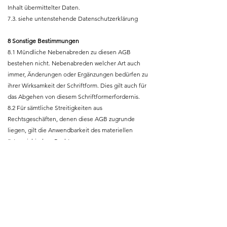
Inhalt übermittelter Daten.
7.3. siehe untenstehende Datenschutzerklärung
8 Sonstige Bestimmungen
8.1 Mündliche Nebenabreden zu diesen AGB
bestehen nicht. Nebenabreden welcher Art auch
immer, Änderungen oder Ergänzungen bedürfen zu
ihrer Wirksamkeit der Schriftform. Dies gilt auch für
das Abgehen von diesem Schriftformerfordernis.
8.2 Für sämtliche Streitigkeiten aus
Rechtsgeschäften, denen diese AGB zugrunde
liegen, gilt die Anwendbarkeit des materiellen
österreichischen Rechts.
8.3 Unbeschadet zwingender gesetzlicher
Bestimmungen gilt als Gerichtsstand für alle
Rechtsstreitigkeiten zwischen der Snowboard
Guiding - Austria und dem Kunden das für 5700 Zell
am See zuständige Gericht als ausschließlich
vereinbart.
8.4 Sofern eine oder mehrere der Bestimmungen